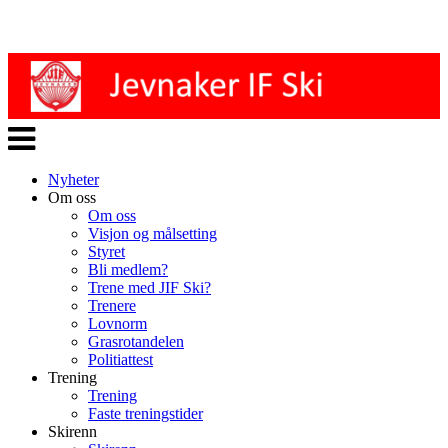
Veksle
navigasjon
Nyheter
Om oss
Om oss
Visjon og målsetting
Styret
Bli medlem?
Trene med JIF Ski?
Trenere
Lovnorm
Grasrotandelen
Politiattest
Trening
Trening
Faste treningstider
Skirenn