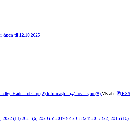
r åpen til 12.10.2025
sidige Hadeland Cup (2)
Informasjon (4)
Invitasjon (8)
Vis alle
RS
8)
2022 (13)
2021 (6)
2020 (5)
2019 (6)
2018 (24)
2017 (22)
2016 (16)