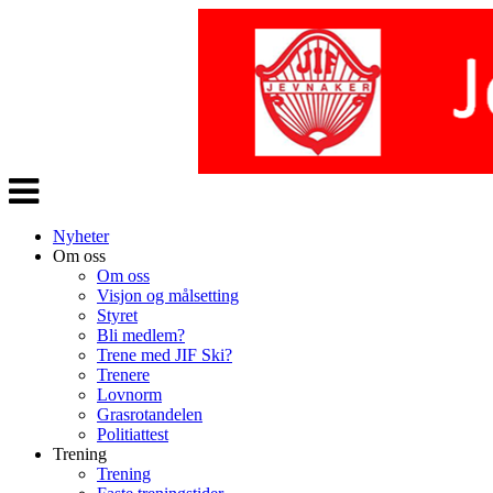
Veksle
navigasjon
Nyheter
Om oss
Om oss
Visjon og målsetting
Styret
Bli medlem?
Trene med JIF Ski?
Trenere
Lovnorm
Grasrotandelen
Politiattest
Trening
Trening