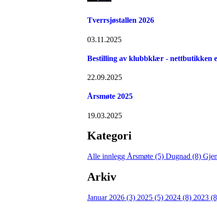
Tverrsjøstallen 2026
03.11.2025
Bestilling av klubbklær - nettbutikken e
22.09.2025
Årsmøte 2025
19.03.2025
Kategori
Alle innlegg
Årsmøte (5)
Dugnad (8)
Gjen
Arkiv
Januar 2026 (3)
2025 (5)
2024 (8)
2023 (