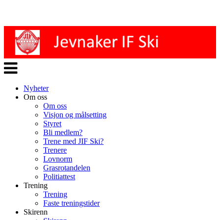
Veksle
navigasjon
Nyheter
Om oss
Om oss
Visjon og målsetting
Styret
Bli medlem?
Trene med JIF Ski?
Trenere
Lovnorm
Grasrotandelen
Politiattest
Trening
Trening
Faste treningstider
Skirenn