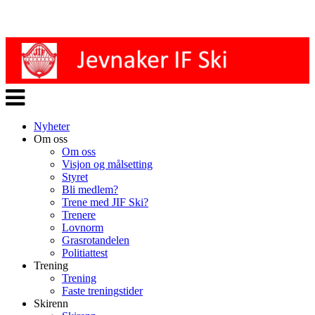
Veksle
navigasjon
Nyheter
Om oss
Om oss
Visjon og målsetting
Styret
Bli medlem?
Trene med JIF Ski?
Trenere
Lovnorm
Grasrotandelen
Politiattest
Trening
Trening
Faste treningstider
Skirenn