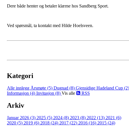
Dere både henter og betaler klærne hos Sandberg Sport.
Ved spørsmål, ta kontakt med Hilde Hoelsveen.
Kategori
Alle innlegg
Årsmøte (5)
Dugnad (8)
Gjensidige Hadeland Cup (2
Informasjon (4)
Invitasjon (8)
Vis alle
RSS
Arkiv
Januar 2026 (3)
2025 (5)
2024 (8)
2023 (8)
2022 (13)
2021 (6)
2020 (5)
2019 (6)
2018 (24)
2017 (22)
2016 (16)
2015 (24)