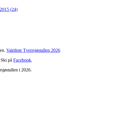
2015 (24)
den.
Vaktliste Tverrsjøstallen 2026
F Ski på
Facebook
.
rsjøstallen i 2026.