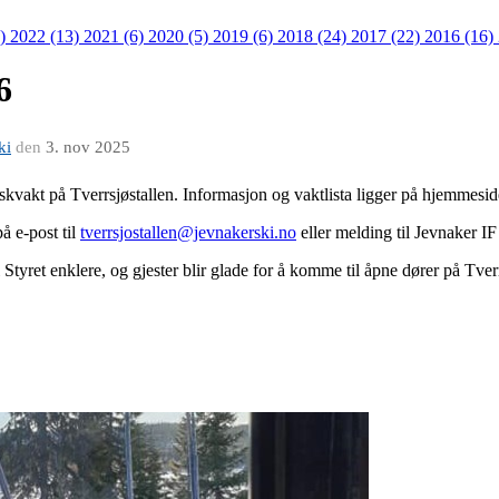
8)
2022 (13)
2021 (6)
2020 (5)
2019 (6)
2018 (24)
2017 (22)
2016 (16)
6
ki
den
3. nov 2025
ioskvakt på Tverrsjøstallen. Informasjon og vaktlista ligger på hjemmesi
å e-post til
tverrsjostallen@jevnakerski.no
eller melding til Jevnaker I
 Styret enklere, og gjester blir glade for å komme til åpne dører på Tver