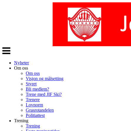
Veksle
navigasjon
Nyheter
Om oss
Om oss
Visjon og målsetting
Styret
Bli medlem?
Trene med JIF Ski?
Trenere
Lovnorm
Grasrotandelen
Politiattest
Trening
Trening