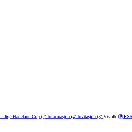
sidige Hadeland Cup (2)
Informasjon (4)
Invitasjon (8)
Vis alle
RS