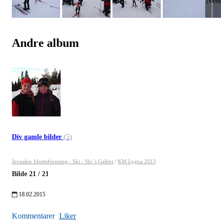
Andre album
Div gamle bilder
(5)
Jevnaker Idrettsforening - Ski - Ski 's Galleri
/
KM Lygna 2013
Bilde
21
/
21
18.02.2015
Kommentarer
Liker