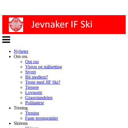
Veksle
navigasjon
Nyheter
Om oss
Om oss
Visjon og målsetting
Styret
Bli medlem?
Trene med JIF Ski?
Trenere
Lovnorm
Grasrotandelen
Politiattest
Trening
Trening
Faste treningstider
Skirenn