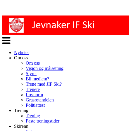
Veksle
navigasjon
Nyheter
Om oss
Om oss
Visjon og målsetting
Styret
Bli medlem?
Trene med JIF Ski?
Trenere
Lovnorm
Grasrotandelen
Politiattest
Trening
Trening
Faste treningstider
Skirenn