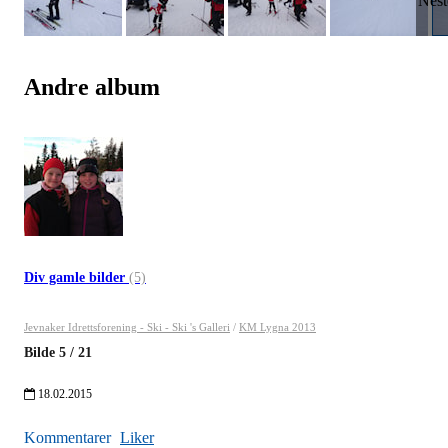
Andre album
Div gamle bilder
(5)
Jevnaker Idrettsforening - Ski - Ski 's Galleri
/
KM Lygna 2013
Bilde
5
/
21
18.02.2015
Kommentarer
Liker