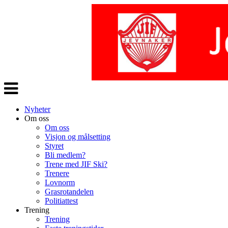
Veksle
navigasjon
Nyheter
Om oss
Om oss
Visjon og målsetting
Styret
Bli medlem?
Trene med JIF Ski?
Trenere
Lovnorm
Grasrotandelen
Politiattest
Trening
Trening