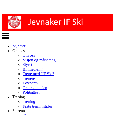
Veksle
navigasjon
Nyheter
Om oss
Om oss
Visjon og målsetting
Styret
Bli medlem?
Trene med JIF Ski?
Trenere
Lovnorm
Grasrotandelen
Politiattest
Trening
Trening
Faste treningstider
Skirenn