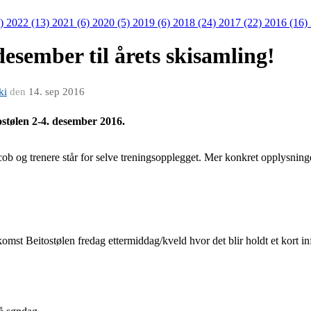
8)
2022 (13)
2021 (6)
2020 (5)
2019 (6)
2018 (24)
2017 (22)
2016 (16)
desember til årets skisamling!
ki
den
14. sep 2016
tostølen 2-4. desember 2016.
cob og trenere står for selve treningsopplegget. Mer konkret opplysnin
omst Beitostølen fredag ettermiddag/kveld hvor det blir holdt et kort i