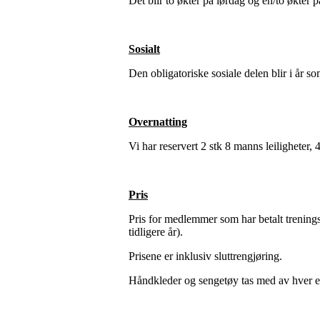
Det blir to økter på lørdag og en/to økter 
Sosialt
Den obligatoriske sosiale delen blir i år s
Overnatting
Vi har reservert 2 stk 8 manns leiligheter,
Pris
Pris for medlemmer som har betalt trenings
tidligere år).
Prisene er inklusiv sluttrengjøring.
Håndkleder og sengetøy tas med av hver e