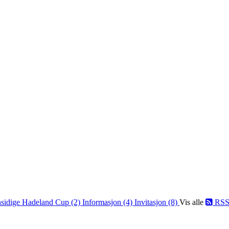
sidige Hadeland Cup (2)
Informasjon (4)
Invitasjon (8)
Vis alle
RS