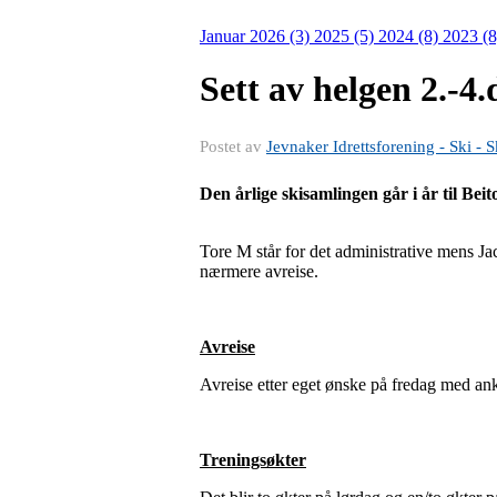
Januar 2026 (3)
2025 (5)
2024 (8)
2023 (
Sett av helgen 2.-4.
Postet av
Jevnaker Idrettsforening - Ski - S
Den årlige skisamlingen går i år til Bei
Tore M står for det administrative mens Ja
nærmere avreise.
Avreise
Avreise etter eget ønske på fredag med ank
Treningsøkter