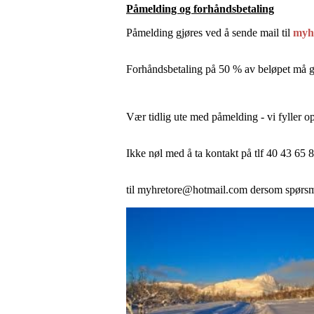
Påmelding og forhåndsbetaling
Påmelding gjøres ved å sende mail til
myhr
Forhåndsbetaling på 50 % av beløpet må gjø
Vær tidlig ute med påmelding - vi fyller opp
Ikke nøl med å ta kontakt på tlf 40 43 65 8
til myhretore@hotmail.com dersom spørsm