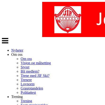
Veksle
navigasjon
Nyheter
Om oss
Om oss
Visjon og målsetting
Styret
Bli medlem?
Trene med JIF Ski?
Trenere
Lovnorm
Grasrotandelen
Politiattest
Trening
Trening