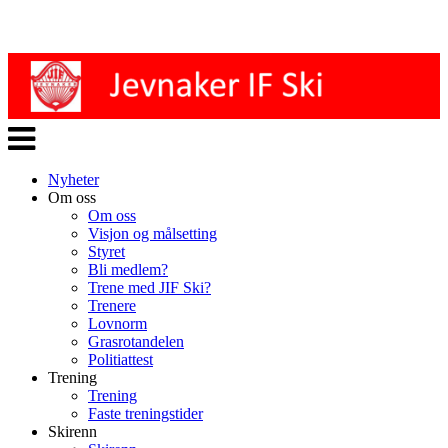
Veksle
navigasjon
Nyheter
Om oss
Om oss
Visjon og målsetting
Styret
Bli medlem?
Trene med JIF Ski?
Trenere
Lovnorm
Grasrotandelen
Politiattest
Trening
Trening
Faste treningstider
Skirenn