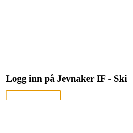
Logg inn på Jevnaker IF - Ski
Logg inn eller registrer deg med din e-postadresse
Neste
eller