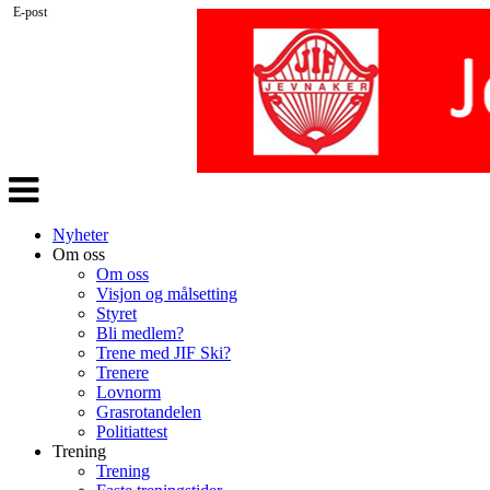
E-post
Veksle
navigasjon
Nyheter
Om oss
Om oss
Visjon og målsetting
Styret
Bli medlem?
Trene med JIF Ski?
Trenere
Lovnorm
Grasrotandelen
Politiattest
Trening
Trening