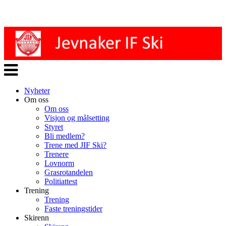
Veksle
navigasjon
Nyheter
Om oss
Om oss
Visjon og målsetting
Styret
Bli medlem?
Trene med JIF Ski?
Trenere
Lovnorm
Grasrotandelen
Politiattest
Trening
Trening
Faste treningstider
Skirenn